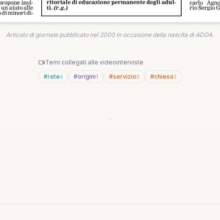
Articolo di giornale pubblicato nel 2000 in occasione della nascita di ADOA.
Temi collegati alle videointerviste
#
rete
#
origini
#
servizio
#
chiesa
4
1
3
2
···