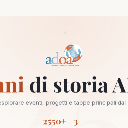
25
nni
di storia
esplorare eventi, progetti e tappe principali dal
25
50+
3